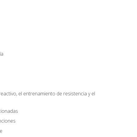
ía
eactivo, el entrenamiento de resistencia y el
ccionadas
nciones
te