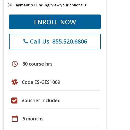
Payment & Funding:
view your options
ENROLL NOW
Call Us: 855.520.6806
phone
schedule
80 course hrs
Code ES-GES1009
Voucher included
calendar_today
6 months