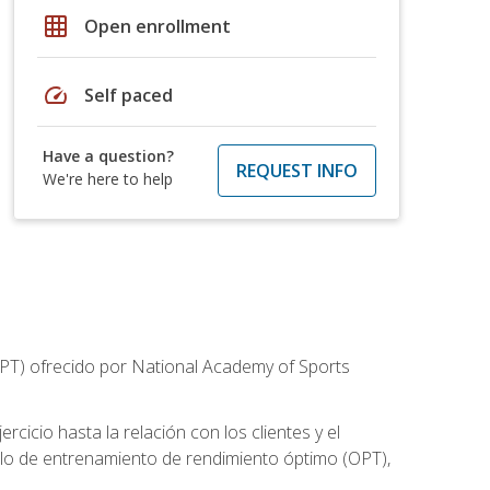
grid_on
Open enrollment
speed
Self paced
Have a question?
REQUEST INFO
We're here to help
CPT) ofrecido por National Academy of Sports
cicio hasta la relación con los clientes y el
elo de entrenamiento de rendimiento óptimo (OPT),