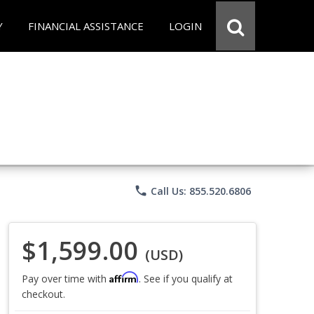
Y
FINANCIAL ASSISTANCE
LOGIN
phone
Call Us: 855.520.6806
$1,599.00
(USD)
Affirm
Pay over time with
. See if you qualify at
checkout.