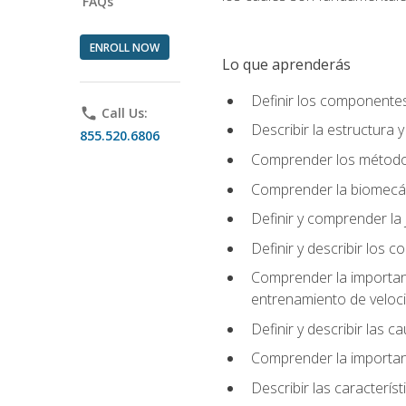
FAQs
ENROLL NOW
Lo que aprenderás
Definir los componente
phone
Call Us:
Describir la estructura 
855.520.6806
Comprender los métodos
Comprender la biomecán
Definir y comprender la 
Definir y describir los
Comprender la importanci
entrenamiento de velocid
Definir y describir las 
Comprender la importanc
Describir las característ