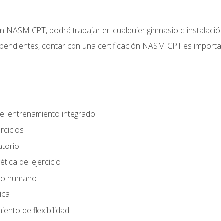
ción NASM CPT, podrá trabajar en cualquier gimnasio o instalaci
endientes, contar con una certificación NASM CPT es important
el entrenamiento integrado
rcicios
atorio
tica del ejercicio
nto humano
ica
ento de flexibilidad