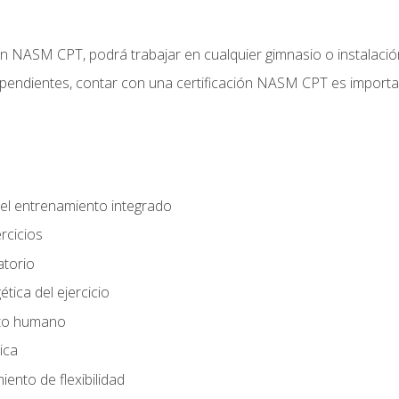
ción NASM CPT, podrá trabajar en cualquier gimnasio o instalaci
endientes, contar con una certificación NASM CPT es important
el entrenamiento integrado
rcicios
atorio
tica del ejercicio
nto humano
ica
ento de flexibilidad