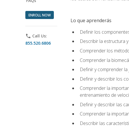
FAQs
ENROLL NOW
Lo que aprenderás
Definir los componente
phone
Call Us:
Describir la estructura 
855.520.6806
Comprender los métodos
Comprender la biomecán
Definir y comprender la 
Definir y describir los
Comprender la importanci
entrenamiento de velocid
Definir y describir las 
Comprender la importanc
Describir las característ