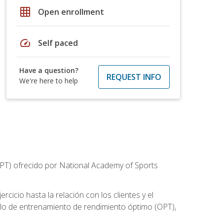
grid_on
Open enrollment
speed
Self paced
Have a question?
REQUEST INFO
We're here to help
CPT) ofrecido por National Academy of Sports
cicio hasta la relación con los clientes y el
elo de entrenamiento de rendimiento óptimo (OPT),