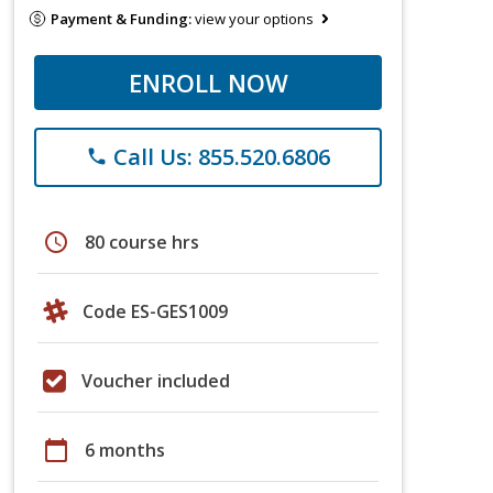
Payment & Funding:
view your options
ENROLL NOW
Call Us: 855.520.6806
phone
schedule
80 course hrs
Code ES-GES1009
Voucher included
calendar_today
6 months