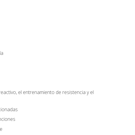
ía
eactivo, el entrenamiento de resistencia y el
ccionadas
nciones
te