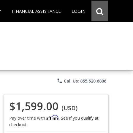
Y
FINANCIAL ASSISTANCE
LOGIN
phone
Call Us: 855.520.6806
$1,599.00
(USD)
Affirm
Pay over time with
. See if you qualify at
checkout.