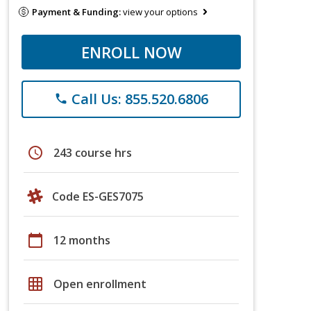
Payment & Funding:
view your options
ENROLL NOW
Call Us: 855.520.6806
phone
schedule
243 course hrs
Code ES-GES7075
calendar_today
12 months
grid_on
Open enrollment