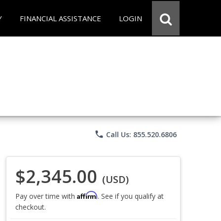
Y
FINANCIAL ASSISTANCE
LOGIN
phone
Call Us: 855.520.6806
$2,345.00
(USD)
Affirm
Pay over time with
. See if you qualify at
checkout.