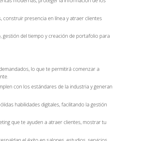
amientas modernas, proteger la información de los
construir presencia en línea y atraer clientes
gestión del tiempo y creación de portafolio para
 demandados, lo que te permitirá comenzar a
nte.
umplen con los estándares de la industria y generan
as habilidades digitales, facilitando la gestión
ting que te ayuden a atraer clientes, mostrar tu
espaldan el éxito en salones, estudios, servicios