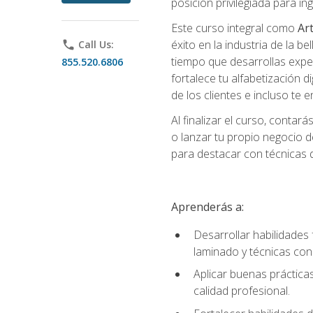
posición privilegiada para i
Este curso integral como
Art
éxito en la industria de la 
phone
Call Us:
tiempo que desarrollas exper
855.520.6806
fortalece tu alfabetización d
de los clientes e incluso te
Al finalizar el curso, conta
o lanzar tu propio negocio d
para destacar con técnicas de
Aprenderás a:
Desarrollar habilidades 
laminado y técnicas con
Aplicar buenas prácticas
calidad profesional.