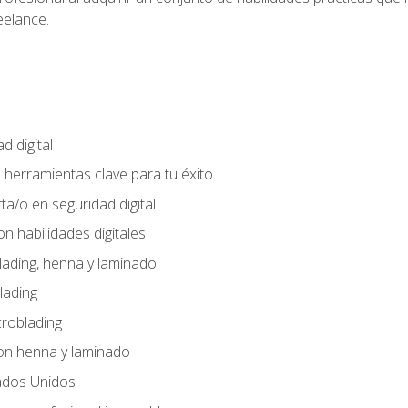
eelance.
d digital
: herramientas clave para tu éxito
ta/o en seguridad digital
n habilidades digitales
lading, henna y laminado
lading
croblading
on henna y laminado
ados Unidos