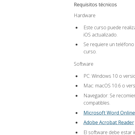
Requisitos técnicos
Hardware
Este curso puede reali
iOS actualizado.
Se requiere un teléfono 
curso.
Software
PC: Windows 10 o versi
Mac: macOS 10.6 o vers
Navegador: Se recomiend
compatibles.
Microsoft Word Online
Adobe Acrobat Reader
El software debe estar i