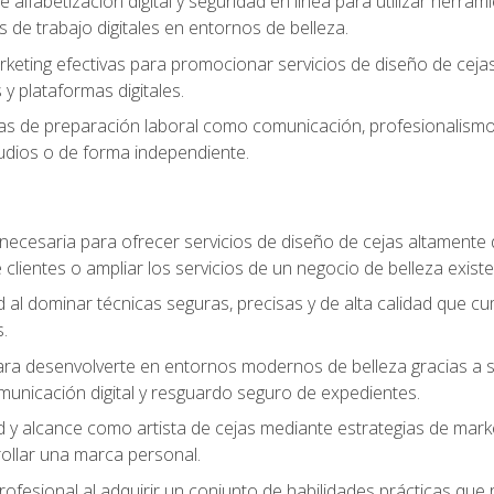
e alfabetización digital y seguridad en línea para utilizar herr
os de trabajo digitales en entornos de belleza.
keting efectivas para promocionar servicios de diseño de cejas, 
y plataformas digitales.
s de preparación laboral como comunicación, profesionalismo, 
tudios o de forma independiente.
necesaria para ofrecer servicios de diseño de cejas altamente
 clientes o ampliar los servicios de un negocio de belleza existe
ad al dominar técnicas seguras, precisas y de alta calidad que c
.
a desenvolverte en entornos modernos de belleza gracias a sólid
omunicación digital y resguardo seguro de expedientes.
ad y alcance como artista de cejas mediante estrategias de marke
rollar una marca personal.
rofesional al adquirir un conjunto de habilidades prácticas que r