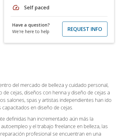
speed
Self paced
Have a question?
REQUEST INFO
We're here to help
entro del mercado de belleza y cuidado personal,
 de cejas, diseños con henna y diseño de cejas a
los salones, spas y artistas independientes han ido
 capacitados en diseño de cejas.
ente definidas han incrementado aún más la
l autoempleo y el trabajo freelance en belleza, las
 preparación profesional se encuentran en una