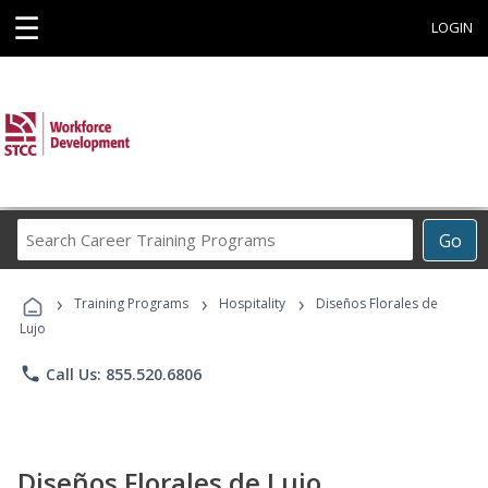
☰
LOGIN
Search
Go
Career
Training
›
›
›
Programs
Training Programs
Hospitality
Diseños Florales de
Lujo
phone
Call Us: 855.520.6806
Diseños Florales de Lujo