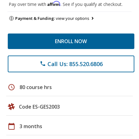
Affirm
Pay over time with
. See if you qualify at checkout.
Payment & Funding:
view your options
ENROLL NOW
Call Us: 855.520.6806
phone
schedule
80 course hrs
Code ES-GES2003
calendar_today
3 months