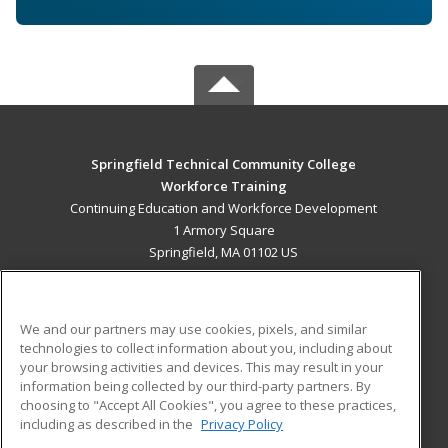
Springfield Technical Community College
Workforce Training
Continuing Education and Workforce Development
1 Armory Square
Springfield, MA 01102 US
MAIN CONTENT
Career Training
We and our partners may use cookies, pixels, and similar
technologies to collect information about you, including about
ADDITIONAL RESOURCES
your browsing activities and devices. This may result in your
information being collected by our third-party partners. By
Military
Student Blog
choosing to "Accept All Cookies", you agree to these practices,
Financial Assistance
including as described in the
Privacy Policy
Help