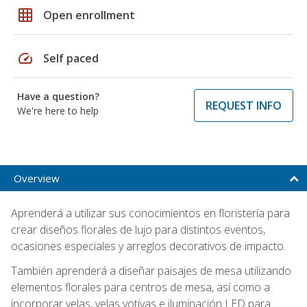
grid_on
Open enrollment
speed
Self paced
Have a question?
REQUEST INFO
We're here to help
Overview
Aprenderá a utilizar sus conocimientos en floristería para
crear diseños florales de lujo para distintos eventos,
ocasiones especiales y arreglos decorativos de impacto.
También aprenderá a diseñar paisajes de mesa utilizando
elementos florales para centros de mesa, así como a
incorporar velas, velas votivas e iluminación LED para