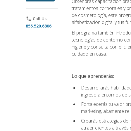
Obtendrás capacitación práctic
tratamientos corporales y pro
de cosmetología, este progra
phone
Call Us:
alfabetización digital y tus 
855.520.6806
El programa también introduc
tecnologías de contorno corp
higiene y consulta con el cl
cuidado en casa.
Lo que aprenderás:
Desarrollarás habilidades
ingreso a entornos de s
Fortalecerás tu valor p
marketing, altamente rele
Crearás estrategias de m
atraer clientes a través 