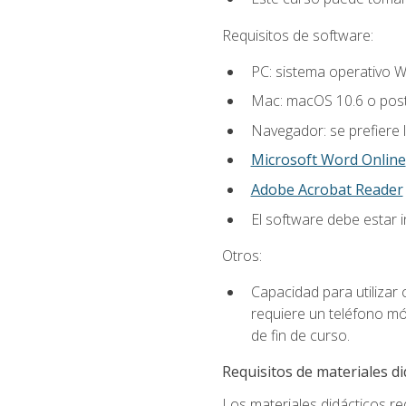
Requisitos de software:
PC: sistema operativo W
Mac: macOS 10.6 o post
Navegador: se prefiere 
Microsoft Word Online
Adobe Acrobat Reader
El software debe estar 
Otros:
Capacidad para utilizar
requiere un teléfono móv
de fin de curso.
Requisitos de materiales di
Los materiales didácticos req