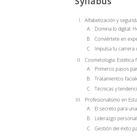
Syllabus
Alfabetización y segurida
Domina lo digital: 
Conviértete en expe
Impulsa tu carrera 
Cosmetología: Estética f
Primeros pasos par
Tratamientos facia
Técnicas y tendenc
Profesionalismo en Est
El secreto para un
Liderazgo personal 
Gestión del éxito p