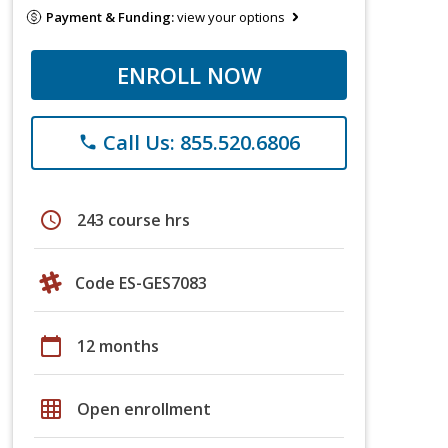
Payment & Funding:
view your options
ENROLL NOW
Call Us: 855.520.6806
phone
schedule
243 course hrs
Code ES-GES7083
calendar_today
12 months
grid_on
Open enrollment