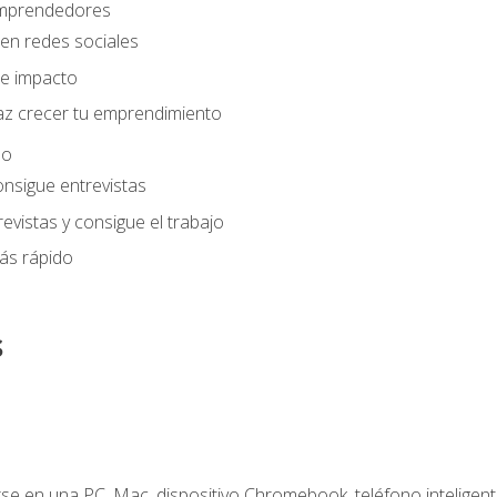
 emprendedores
en redes sociales
e impacto
az crecer tu emprendimiento
eo
onsigue entrevistas
evistas y consigue el trabajo
ás rápido
s
e en una PC, Mac, dispositivo Chromebook, teléfono inteligente