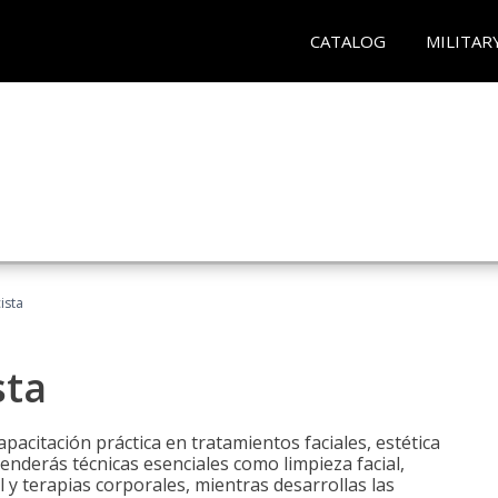
CATALOG
MILITAR
ista
sta
pacitación práctica en tratamientos faciales, estética
renderás técnicas esenciales como limpieza facial,
l y terapias corporales, mientras desarrollas las