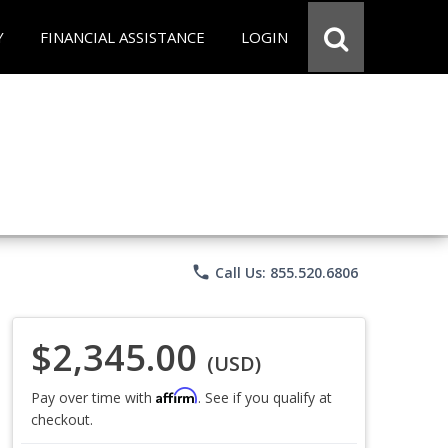
Y
FINANCIAL ASSISTANCE
LOGIN
phone
Call Us: 855.520.6806
$2,345.00
(USD)
Affirm
Pay over time with
. See if you qualify at
checkout.