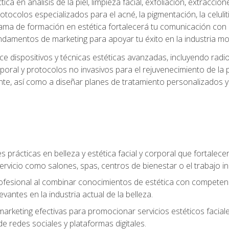
a en análisis de la piel, limpieza facial, exfoliación, extraccion
tocolos especializados para el acné, la pigmentación, la celulit
ma de formación en estética fortalecerá tu comunicación con lo
fundamentos de marketing para apoyar tu éxito en la industria mo
e dispositivos y técnicas estéticas avanzadas, incluyendo radio
oral y protocolos no invasivos para el rejuvenecimiento de la p
iente, así como a diseñar planes de tratamiento personalizados
 prácticas en belleza y estética facial y corporal que fortalecer
ervicio como salones, spas, centros de bienestar o el trabajo i
rofesional al combinar conocimientos de estética con competenci
vantes en la industria actual de la belleza.
arketing efectivas para promocionar servicios estéticos faciale
de redes sociales y plataformas digitales.